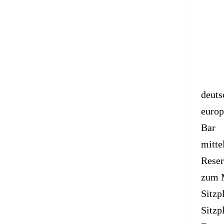
deuts
europ
Bar
mitte
Reser
zum 
Sitzp
Sitzp