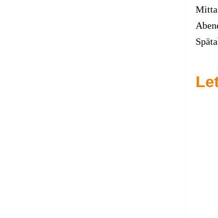
Mitta
Aben
Späta
Le