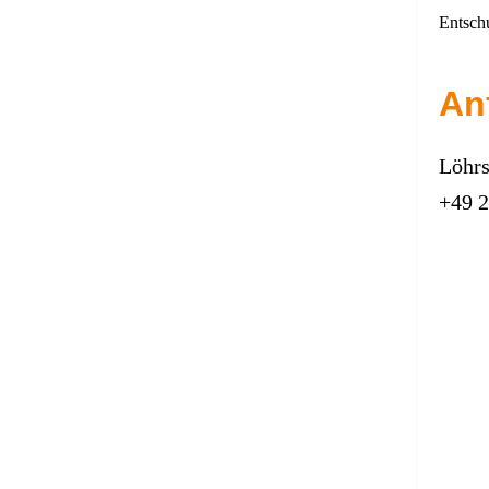
Entsch
An
Löhrs
+49 