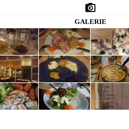

GALERIE