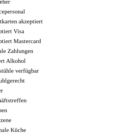
eher
cepersonal
tkarten akzeptiert
tiert Visa
tiert Mastercard
ale Zahlungen
ert Alkohol
tühle verfügbar
tuhlgerecht
er
äftstreffen
pen
Szene
nale Küche