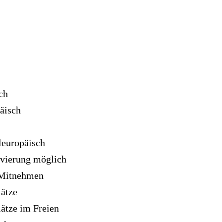
ch
äisch
leuropäisch
vierung möglich
Mitnehmen
lätze
lätze im Freien