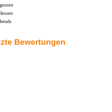
gessen
dessen
bends
tzte Bewertungen