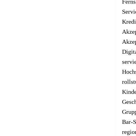
Ferns
Servi
Kredi
Akzep
Akzep
Digit
servi
Hochs
rolls
Kind
Gesch
Grup
Bar-
regio